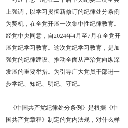
上强调，以学习贯彻新修订的纪律处分条例
为契机，在全党开展一次集中性纪律教育。
经党中央同意，自2024年4月至7月在全党开
展党纪学习教育。这次党纪学习教育，是加
强党的纪律建设、推动全面从严治党向纵深
发展的重要举措。为引导广大党员干部进一
步学纪、知纪、明纪、守纪。
《中国共产党纪律处分条例》是根据《中
国共产党章程》制定的党内法规，对什么样