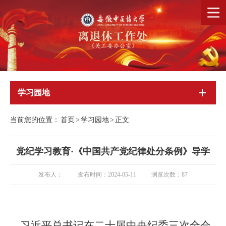
学习园地
当前您的位置：
首页
>
学习园地
>
正文
党纪学习教育·《中国共产党纪律处分条例》导学
发布人：
发布时间：2024-05-11
浏览次数：
87
习近平总书记在二十届中央纪委三次全会