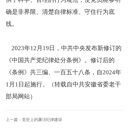
确是非界限、清楚自律标准、守住行为底
线。
2023年12月19日，中共中央发布新修订的
《中国共产党纪律处分条例》。修订后的
《条例》共三编、一百五十八条，自2024年
1月1日起施行。（转载自中共安徽省委老干
部局网站）
上一篇：
党史上的廉洁纪律建设