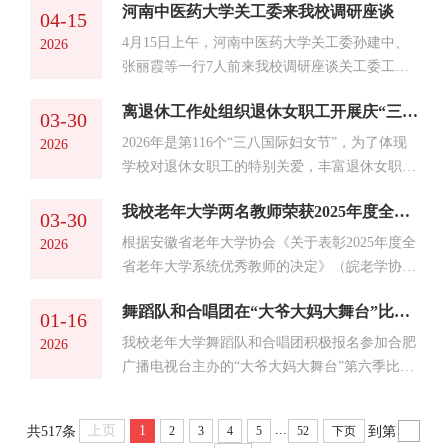
采、愉悦身心的重要平台，让大家在切磋技艺中
河南中医药大学关工委来我校调研座谈
蹈队员们在操场以婀娜舞姿诠释牡丹的富贵与坚
04-15
感受运动的快乐，充分展现“老有所为、老有所
韧，赢得阵阵掌声。卢明、陈东方两位同志代表
4月15日上午，河南中医药大学关工委孙建中、
2026
乐”的精神风貌。...
离退休老同志积极参赛，其中卢明同志荣获教工
张丽霞等一行7人前来我校调研座谈关工委工
A2组男子100米第1名，65岁的卢明同志在赛场
作。我校关工委常务副主任陈昌元，副主任黄笃
上身手矫健，力压其他选手，彰显了老当益壮的
离退休工作处组织退休女职工开展庆“三八”春游活动
法，离退休工作处党委书记、处长、关工委办公
03-30
精气神。离退休工作处荣获校第十一届运动
室主任沈少蕾，老年大学（老年活动中心）主任
2026年是第116个“三八国际妇女节”，为了体现
2026
会“体育道德风尚奖”。（ ...
孙梅，座谈会由黄笃法主持。陈昌元主任对来宾
学校对退休女职工的特别关爱，丰富退休女职工
的到来表示热烈欢迎，并作热情洋溢地致辞。张
的精神文化生活，3月27日，离退休工作处组织
丽霞代表河南中医药大学关工委，向我校关工委
我校老年大学两名教师荣获2025年度全省老年大学系统优秀教师
退休女职工赴官亭林海、刘铭传故居开展春游活
03-30
的精心准备和热情接待表示感谢，并简要介绍了
动。老同志们一路上欢声笑语，话家常、叙旧
根据安徽省老年大学协会《关于表彰2025年度全
2026
河南中医药大学关工委工...
情，气氛温馨而热烈。春日的官亭林海，风景宜
省老年大学系统优秀教师的决定》（皖老学协字
人，金黄的油菜花、烂漫的樱花、娇艳的桃花，
【2025】16号），我校老年大学越剧班董漪教师
曼妙的垂柳美不胜收。老同志们漫步于林间小
舞蹈队和合唱团在“大爷大妈大舞台”比赛中荣获佳绩
和舞蹈班余敏惠教师荣获“2025年度全省老年大
01-16
径，呼吸着清新的空气，三五成群驻足拍照留
学系统优秀教师”荣誉称号。（孙梅/文图 沈少
我校老年大学舞蹈队和合唱团积极报名参加合肥
2026
念，笑靥如花。抵达刘铭传...
蕾/审核）
广播电视台主办的“大爷大妈大舞台”第六季比
赛，在2025年12月份比赛中取得佳绩。其中舞蹈
《潞水绘青丝》荣获舞蹈专场冠军；合唱团参赛
...
上页
1
共517条
到第
2
3
4
5
52
下页
歌曲《在灿烂阳光下》、《我的祖国》，荣获第