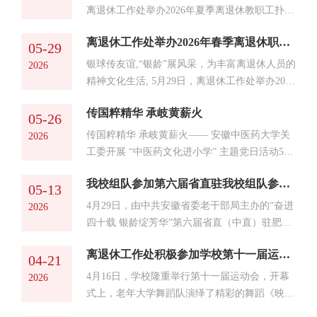
心）主任孙梅，关工委办公室秘书张宏建参加座
离退休工作处举办2026年夏季离退休教职工扑克
谈。座谈会由沈少蕾主持。陈昌元对来宾的到来
牌比赛。72位老同志自由组队，踊跃参赛，人数
表示热烈欢迎，他指出，此次兄弟院校专程来访
离退休工作处举办2026年春季离退休职工乒乓球比赛
创历年参赛人员新高。比赛本着友谊第一、比赛
05-29
调研，是双方互学互鉴的宝贵契机，双方应深入
第二、重在参与的原则，现场气氛和谐热烈，大
银球传友谊,“银龄”展风采，为丰富离退休人员的
2026
研讨、互通有无，互鉴...
家借着比赛机会老友相聚，叙旧聊天，不时传来
精神文化生活, 5月29日，离退休工作处举办2026
欢声笑语，老同志们遵守比赛规则，默契配合，
年春季离退休职工男子乒乓球双打比赛，共有14
文明参赛，经过激烈角逐，最终刘先华、潘志薇
传国粹精华 承岐黄薪火
位老同志自由组队报名参赛。比赛现场老同志们
05-26
组合摘得桂冠，秦军、金际华组合荣获亚军。本
沉着冷静、身姿矫健，搭档们默契配合，每球必
传国粹精华 承岐黄薪火—— 安徽中医药大学关
2026
次活动的成功举办，充...
争，充分展现了老当益壮、奋发向上的精神风
工委开展 “中医药文化进小学” 主题党日活动5
貌。经过多轮激烈角逐，卢明、胡文彬荣获冠
月 25 日下午，安徽中医药大学关工委联合资产
军，黄笃法、杜国文荣获亚军。本次比赛为离退
我校组队参加第六届省直驻我校组队参加第六届省直驻肥单位离退休干部系列比赛肥单位离退休干部系列比赛
经营有限公司党总支、离退休工作处党委，组织
05-13
休职工乒乓球爱好者提供了一个老友相聚、切磋
在职党员与 “五老” 骨干，赴合肥市长江路第二
4月29日，由中共安徽省委老干部局主办的“奋进
2026
球技、展示风采的舞...
小学橡树湾校区，开展“中医药文化进小学” 主题
四十载 银龄绽芳华”第六届省直（中直）驻肥单
党日活动，以 “传国粹精华 承岐黄薪火” 为主
位离退休干部系列比赛，在安徽老年大学滨湖校
题，推动中医药文化根植校园、润育童心。 庐
离退休工作处积极参加学校第十一届运动会
区圆满落下帷幕，赛事从4月10日至4月29日，历
04-21
阳区教育体育局关工委、长江路第二小学相关负
时20天。我校离退休工作处精心组织退休职工10
4月16日，学校隆重举行第十一届运动会，开幕
2026
责人对我校...
人参加扑克牌、羽毛球、乒乓球等三项比赛。本
式上，老年大学舞蹈队演绎了精彩的舞蹈《映日
次比赛旨在为老同志搭建一个交流互动、展现风
牡丹》，牡丹舞动千年韵，盛世华章展风华，舞